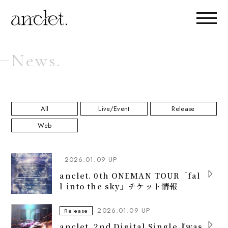
News.
All
Live/Event
Release
Web
2026.01.09 UP
anclet. 0th ONEMAN TOUR「fal
l into the sky」チケット情報
2026.01.09 UP
Release
anclet. 2nd Digital Single『was