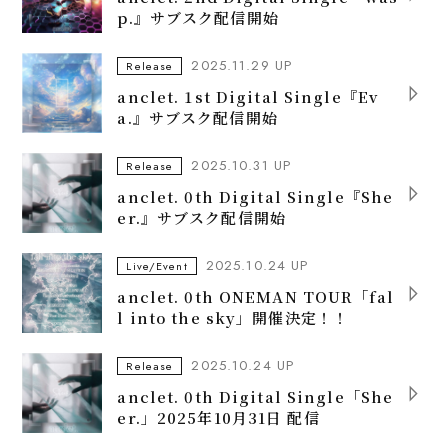
p.』サブスク配信開始
2025.11.29 UP
Release
anclet. 1st Digital Single『Ev
a.』サブスク配信開始
2025.10.31 UP
Release
anclet. 0th Digital Single『She
er.』サブスク配信開始
2025.10.24 UP
Live/Event
anclet. 0th ONEMAN TOUR「fal
l into the sky」開催決定！！
2025.10.24 UP
Release
anclet. 0th Digital Single「She
er.」2025年10月31日 配信